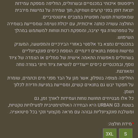
ריפסטופ איכותי במכנסיים ובשרוולים, החליפה מספקת עמידות
יוצאת דופן בפני קרעים ושחיקה, תוך שמירה על גמישות מירבית
שמאפשרת תנועה חופשית במצבים אינטנסיביים.
החולצה עשויה כותנה איכותית, עם יכולת נשימה שמסייעת בשמירה
על טמפרטורת גוף יציבה, ומספקת רכות ונוחות למשתמש במהלך
השימוש.
במכנסיים נמצא בד אלסטי באזורי הבירכיים והמפשעה, המעניק
גמישות נוספת בתנאים דינמיים. הוספת כיסים פונקציונליים
בשרוולים מאפשרת התאמה אישית של סמלים או הצמדה של ציוד
נוסף, ובמכנסיים כיסים ייעודיים לנשיאת ציוד חיוני בצורה נוחה
ומאורגנת.
החליפה מצופה בטפלון, אשר מגן על הבד מפני מים וכתמים, שומרת
על תפקוד יבש גם בתנאים קשים, ומסייעת במניעת חדירת לכלוך
ושמן.
כל אלו מבטיחים תחושת נוחות ועמידות לאורך זמן, גם
בשטח. URBAN G3 היא הבחירה האולטימטיבית לפעילויות טקטיות,
ומשלבת פונקציונליות גבוהה עם מראה מקצועי ונקי בכל סיטואציה.
*
מידת חולצה:
3XL
S