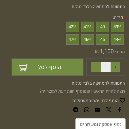
התמונות להמחשה בלבד ט.ל.ח
*
מידה:
⅔42
⅓41
40
⅓39
⅓47
⅓46
46
⅔44
₪
1,100
מחיר:
הוסף לסל
התמונות להמחשה בלבד ט.ל.ח
רוצה להיות הראשון שמוסיף חוות דעת למוצר זה?
הוסף לרשימת המשאלות
זמני אספקה ומשלוחים