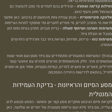
התאוששות ותחרותיות בריאה.
זחילות קדימה ואחורה -
תרגילים בהם לומדים מי מוכן להמשיך גם
כשהחול חונק והגוף כואב.
אלונקה סוציומטרית -
מבחן עבודת צוות מהחשובים בגיבוש. כאן אפשר
לראות מי מתנדב להרים, מי מסייע לחברים ומי מתפקד למרות העייפות.
משימות חשיבה ושיתוף פעולה -
בניית מבנים, פתרון בעיות תחת זמן
מוגבל או הובלת ציוד.
משימות כוח -
גרירות, חפירות, נשיאת ציוד כבד ותרגילים הדורשים
התמדה.
במהלך המשימות המועמדים מתמודדים עם ציוד מגוון ועם תנאי שטח
שמשתנים מהר. חלק מהמשתתפים מגיעים מוכנים עם אמצעי קשר
לחיילים, פאצ׳ים או פאצים למדים, קסדות טקטיות, אפוד מגן או וסטים
לחייל, בהתאם לדרישות היחידה המסכמת.
מסע הסיום והראיונות - בדיקת העמידות
המנטלית
לקראת סיום הגיבוש מתקיים מסע קצר אך מאתגר. המסע מבוצע לרוב
בעלייה, עם ציוד מלא ועם עייפות מצטברת של יומיים או שלושה. כאן