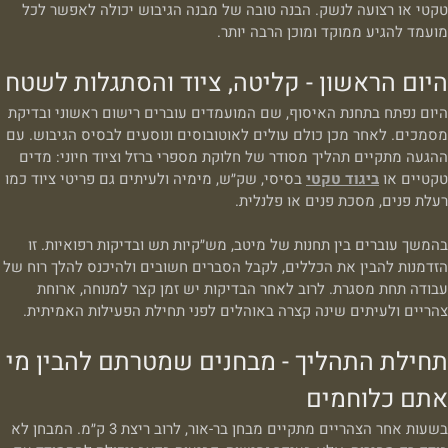
טקטי או רצועה לנשק. הבנה טובה של מבנה הגיבוש יכולה לאפשר לכל
מועמד להגיע ממוקד ומוכן הרבה יותר.
היום הראשון - קליטה, ציוד והסתגלות לשטח
היום נפתח בתחנת האיסוף, שם המועמדים עוברים רישום ראשוני ובדיקת
מסמכים. לאחר מכן כולם עולים לאוטובוסים ונוסעים לבסיס הגיבוש. עם
ההגעה מתקיים תהליך מסודר של חלוקת מספרי ברזל וציוד חיוני: מדים
טקטיים או
ביגוד טקטי
בסיסי, שק״ש, מימיה ולעיתים גם פריטי ציוד כמו
רעלת פנים, מסכת פנים או פלנלית.
בהמשך עוברים בין תחנות של מיטב, מש״קיות תש ובדיקות רפואיות. זו
הזדמנות להבין את הכללים, לקבל הסברים חשובים ולהיכנס להלך רוח של
עבודה תחת מסגרת. לרוב לאחר הבדיקות יש זמן קצר למנוחה, ארוחת
צהריים ולעיתים שינה קצרה באוהלים לפני תחילת הפעילות האמיתית.
תחילת התהליך - מבחנים שמטרתם להבין מי
אתם כלוחמים
בשעות אחר הצהריים מתקיים מבחן בר-אור, לרוב ריצת 3 ק״מ. המבחן לא