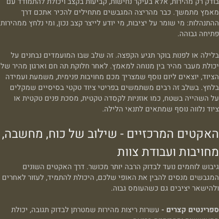
בודק רק מהירות, אלא בעיקר נחישות, קביעות בקצב ויכולת להתמודד עם
מאמץ מתמשך. כבר מהריצה המגבשים מתחילים להכיר אתכם דרך
ההתנהלות: מי שומר על יציבות, מי יודע לייצר קצב נכון, ומי נלחץ ממהירות
פתיחה גבוהה.
בלילה או לפנות בוקר תגיע הקפצה. זה שלב שבו המועמדים נבחנים על
יכולת מעבר מהיר בין מנוחה למאמץ. לאחר חלוקת תה חם וארגון מהיר של
הציוד, יוצאים ליום נוסף שמצריך מכם מחויבות פנימית, משמעת ועמידה
בלחץ. בשלב זה רבים משתמשים בפריטי ציוד טקטי בסיסיים שמקלים
על השהייה בשטח, כמו אוזניות לקסדה טקטית, מסכת פנים טקטית או
ציוד נלווה נוסף שמתאים לתנאי הלילה.
האקטים המרכזיים - שילוב של כוח, מחשבה,
מחויבות ועבודת צוות
גיבוש לוחמים נועד לבדוק הרבה יותר מכושר. דרך האקטים השונים
המגבשים מנסים להבין את האופי שלכם, היכולת להתמיד, לעזור לאחרים
ולהישאר יציבים גם כשהעומס גבוה.
ספרינטים קצרים -
עשרות ריצות מהירות שמטרתן לבדוק תגובה, יכולת