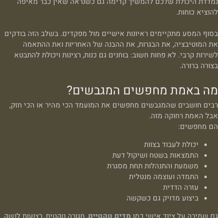
נמדדת היכולת שלכם להמשיך קדימה גם כשנראה שאין כבר מאיפה
להוציא כוחות.
בסוף המסע מתקיימים ראיונות אישיים מול מפקדים. בשלב הזה בודקים
את המוטיבציה, את הבגרות, את ההבנה של האחריות ואת ההתאמה
לשירות קרבי. לא פחות חשוב: בוחנים גם כנות, רצינות ויכולת להתבטא
בצורה ברורה.
מה באמת מחפשים המגבשים?
רבים חושבים שהמגבשים מחפשים את המועמד הכי מהיר או הכי חזק,
אבל האמת רחוקה מזה.
הם מחפשים:
יכולת לעבוד בצוות
התמצאות בשטח ושיקול דעת
משמעת והתנהלות תחת מסגרת
התמדה ועוצמה מנטלית
עזרה הדדית
ביצוע מדויק גם כשקשה
גם שמירה על ציוד אישי כמו
מדים טקטיים
, חגורה טקטית, רצועות לנשק,