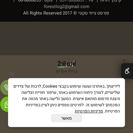
קיבוץ דורות | טל :
051-5636651
| פקס : 08-6808855 |
forestlog2@gmail.com
פורסט ציוד טקטי © 2017 All Rights Reserved
✕
בניית אתרים
לידיעתך, באתרנו נעשה שימוש בקבצי Cookies, לרבות של צדדים
שלישיים, לצורך ניתוח השימוש באתר, שיפור חוויית הגלישה
והצגת פרסום מותאם אישית. המשך גלישה באתר מהווה את
הסכמתך לשימוש זה. לפרטים נוספים ניתן לעיין במדיניות
הפרטיות.
מדיניות הפרטיות
מאשר