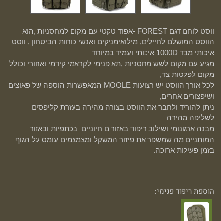
ווסט לוחם דגם FOREST -אפוד טקטי עם מקום למחסניות ,הוא
הווסט המושלם לחיילים, מילואימניקים ואנשי כוחות הביטחון , ווסט
איכותי מבד 1000D איכותי ועמיד במיוחד
מגיע עם מקום לשש מחסניות ,תא פנימי לקראמי קידמי ואחורי וכולל
מקום לפלטות צד,
לכל אורך הווסט יש רצועות MOOLE המאפשרות הוספה של פאוצים
ושיפצורים אחרים,
ניתן להוריד ולחבר את הווסט בצורה מהירה בעזרת קליפסים
לשליפה מהירה
מבנה ארגונומי ושילוב ריפוד באזורים חיוניים בכתפיות ובאזור
המותניים מה שמשפר את פיזור המשקל ומצמצמים עומס על הגוף
בזמן פעילות ארוכה.
הוספת ריפוד פנימי: