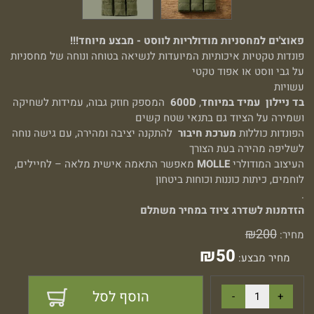
פאוצ'ים למחסניות מודולריות לווסט - מבצע מיוחד!!!
פונדות טקטיות איכותיות המיועדות לנשיאה בטוחה ונוחה של מחסניות
על גבי ווסט או אפוד טקטי
עשויות
בד ניילון
עמיד במיוחד
,
600D
המספק חוזק גבוה, עמידות לשחיקה
ושמירה על הציוד גם בתנאי שטח קשים
הפונדות כוללות
מערכת חיבור
להתקנה יציבה ומהירה, עם גישה נוחה
לשליפה מהירה בעת הצורך
העיצוב המודולרי
MOLLE
מאפשר התאמה אישית מלאה – לחיילים,
לוחמים, כיתות כוננות וכוחות ביטחון
.
הזדמנות לשדרג ציוד במחיר משתלם
₪
200
מחיר:
₪
50
מחיר מבצע:
הוסף לסל