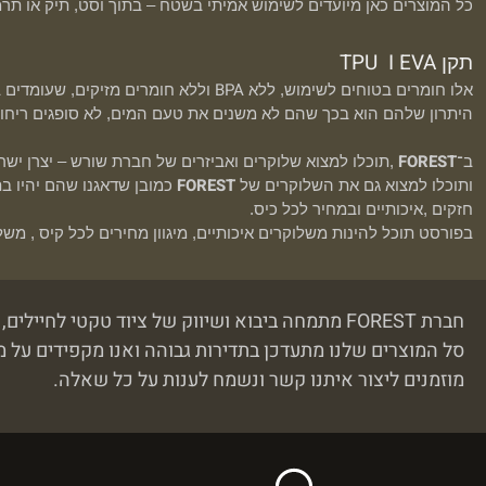
כל המוצרים כאן מיועדים לשימוש אמיתי בשטח – בתוך וסט, תיק או תרמ
TPU
I EVA
תקן
BPA
אלו חומרים בטוחים לשימוש, ללא
וללא חומרים מזיקים, שעומדים 
היתרון שלהם הוא בכך שהם לא משנים את טעם המים, לא סופגים ריחות,
FOREST
ב־
,תוכלו למצוא שלוקרים ואביזרים של חברת שורש – יצרן ישר
FOREST
ותוכלו למצוא גם את השלוקרים של
כמובן שדאגנו שהם יהיו ב
חזקים ,איכותיים ובמחיר לכל כיס.
בפורסט תוכל להינות משלוקרים איכותיים, מיגוון מחירים לכל קיס , מש
חברת FOREST מתמחה ביבוא ושיווק של ציוד טקטי לחיילים, שוטרים, אנשי אבטחה וכוחות הביטחון - יש לנו אישוק ספק משרד הביטחון
סל המוצרים שלנו מתעדכן בתדירות גבוהה ואנו מקפידים על מ
מוזמנים ליצור איתנו קשר ונשמח לענות על כל שאלה.