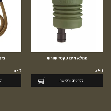
ממלא מים טקטי שורש
צינ
70
50
₪
₪
לפרטים ורכישה
ל