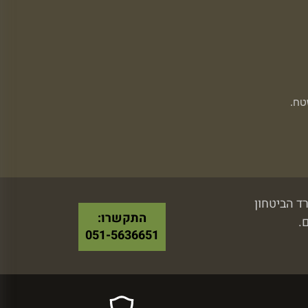
טח.
התקשרו:
ם.
051-5636651